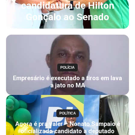
candidatura de Hilton
Gonçalo ao Senado
POLÍCIA
Empresário é executado a tiros em lava
a jato no MA
POLÍTICA
Agora é pra valer – Nonato Sampaio é
oficializado candidato a deputado