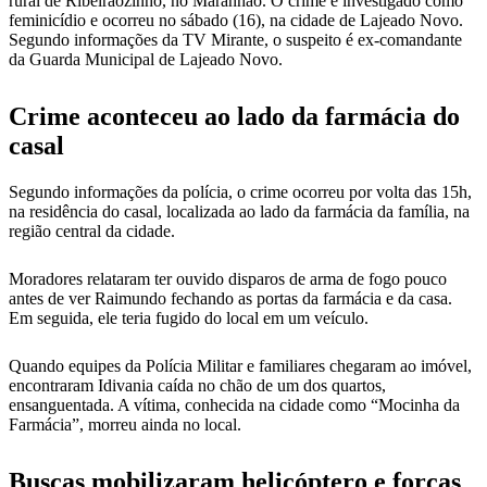
rural de Ribeirãozinho, no Maranhão. O crime é investigado como
feminicídio e ocorreu no sábado (16), na cidade de Lajeado Novo.
Segundo informações da TV Mirante, o suspeito é ex-comandante
da Guarda Municipal de Lajeado Novo.
Crime aconteceu ao lado da farmácia do
casal
Segundo informações da polícia, o crime ocorreu por volta das 15h,
na residência do casal, localizada ao lado da farmácia da família, na
região central da cidade.
Moradores relataram ter ouvido disparos de arma de fogo pouco
antes de ver Raimundo fechando as portas da farmácia e da casa.
Em seguida, ele teria fugido do local em um veículo.
Quando equipes da Polícia Militar e familiares chegaram ao imóvel,
encontraram Idivania caída no chão de um dos quartos,
ensanguentada. A vítima, conhecida na cidade como “Mocinha da
Farmácia”, morreu ainda no local.
Buscas mobilizaram helicóptero e forças